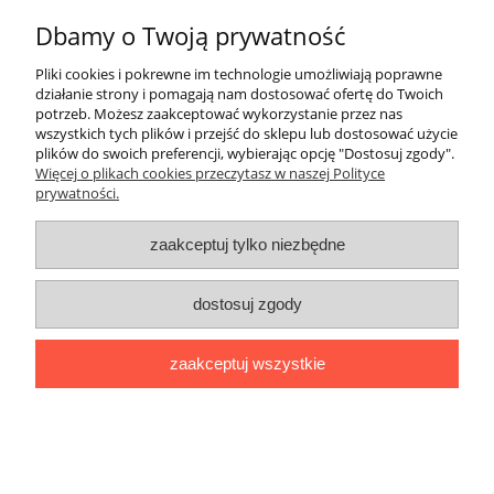
O nas
Dbamy o Twoją prywatność
Pliki cookies i pokrewne im technologie umożliwiają poprawne
Płatności i dostawa
działanie strony i pomagają nam dostosować ofertę do Twoich
potrzeb. Możesz zaakceptować wykorzystanie przez nas
wszystkich tych plików i przejść do sklepu lub dostosować użycie
Kontakt
plików do swoich preferencji, wybierając opcję "Dostosuj zgody".
Więcej o plikach cookies przeczytasz w naszej Polityce
prywatności.
Copyright © 2018 EGADJET.PL
zaakceptuj tylko niezbędne
pokaż pełną wersję strony
Sklep internetowy Shoper.pl
dostosuj zgody
zaakceptuj wszystkie