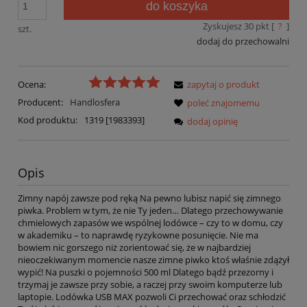
do koszyka
Zyskujesz
30
pkt [
?
]
szt.
dodaj do przechowalni
Ocena:
zapytaj o produkt
Producent:
Handlosfera
poleć znajomemu
Kod produktu:
1319 [1983393]
dodaj opinię
Opis
Zimny napój zawsze pod ręką Na pewno lubisz napić się zimnego
piwka. Problem w tym, że nie Ty jeden… Dlatego przechowywanie
chmielowych zapasów we wspólnej lodówce – czy to w domu, czy
w akademiku – to naprawdę ryzykowne posunięcie. Nie ma
bowiem nic gorszego niż zorientować się, że w najbardziej
nieoczekiwanym momencie nasze zimne piwko ktoś właśnie zdążył
wypić! Na puszki o pojemności 500 ml Dlatego bądź przezorny i
trzymaj je zawsze przy sobie, a raczej przy swoim komputerze lub
laptopie. Lodówka USB MAX pozwoli Ci przechować oraz schłodzić