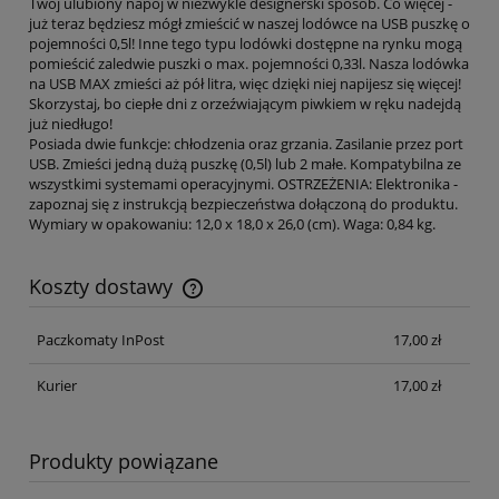
Twój ulubiony napój w niezwykle designerski sposób. Co więcej -
już teraz będziesz mógł zmieścić w naszej lodówce na USB puszkę o
pojemności 0,5l! Inne tego typu lodówki dostępne na rynku mogą
pomieścić zaledwie puszki o max. pojemności 0,33l. Nasza lodówka
na USB MAX zmieści aż pół litra, więc dzięki niej napijesz się więcej!
Skorzystaj, bo ciepłe dni z orzeźwiającym piwkiem w ręku nadejdą
już niedługo!
Posiada dwie funkcje: chłodzenia oraz grzania. Zasilanie przez port
USB. Zmieści jedną dużą puszkę (0,5l) lub 2 małe. Kompatybilna ze
wszystkimi systemami operacyjnymi. OSTRZEŻENIA: Elektronika -
zapoznaj się z instrukcją bezpieczeństwa dołączoną do produktu.
Wymiary w opakowaniu: 12,0 x 18,0 x 26,0 (cm). Waga: 0,84 kg.
Koszty dostawy
Cena nie zawiera ewentualnych kosztów płatności
Paczkomaty InPost
17,00 zł
Kurier
17,00 zł
Produkty powiązane