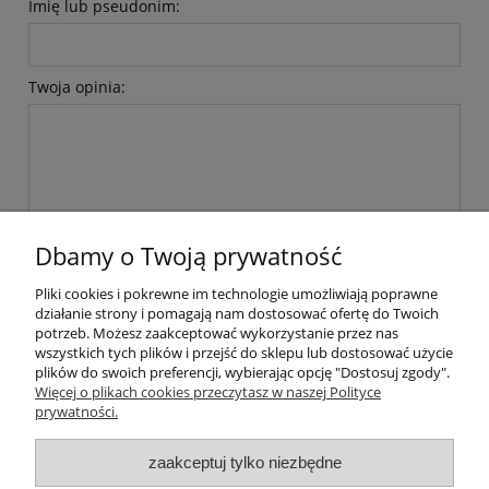
Imię lub pseudonim:
Twoja opinia:
wyślij
Dbamy o Twoją prywatność
Pliki cookies i pokrewne im technologie umożliwiają poprawne
działanie strony i pomagają nam dostosować ofertę do Twoich
Informacje
potrzeb. Możesz zaakceptować wykorzystanie przez nas
wszystkich tych plików i przejść do sklepu lub dostosować użycie
plików do swoich preferencji, wybierając opcję "Dostosuj zgody".
Moje konto
Więcej o plikach cookies przeczytasz w naszej Polityce
prywatności.
O nas
zaakceptuj tylko niezbędne