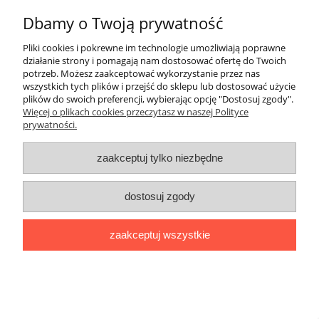
O nas
Dbamy o Twoją prywatność
Pliki cookies i pokrewne im technologie umożliwiają poprawne
Płatności i dostawa
działanie strony i pomagają nam dostosować ofertę do Twoich
potrzeb. Możesz zaakceptować wykorzystanie przez nas
wszystkich tych plików i przejść do sklepu lub dostosować użycie
Kontakt
plików do swoich preferencji, wybierając opcję "Dostosuj zgody".
Więcej o plikach cookies przeczytasz w naszej Polityce
prywatności.
Copyright © 2018 EGADJET.PL
zaakceptuj tylko niezbędne
pokaż pełną wersję strony
Sklep internetowy Shoper.pl
dostosuj zgody
zaakceptuj wszystkie