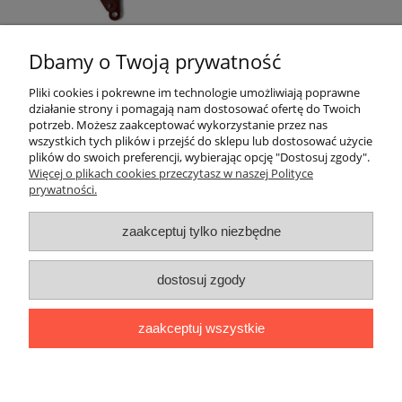
Dbamy o Twoją prywatność
«
1
2
3
»
Pliki cookies i pokrewne im technologie umożliwiają poprawne
działanie strony i pomagają nam dostosować ofertę do Twoich
Informacje
potrzeb. Możesz zaakceptować wykorzystanie przez nas
wszystkich tych plików i przejść do sklepu lub dostosować użycie
plików do swoich preferencji, wybierając opcję "Dostosuj zgody".
Moje konto
Więcej o plikach cookies przeczytasz w naszej Polityce
prywatności.
O nas
zaakceptuj tylko niezbędne
Płatności i dostawa
dostosuj zgody
Kontakt
zaakceptuj wszystkie
Copyright © 2018 EGADJET.PL
pokaż pełną wersję strony