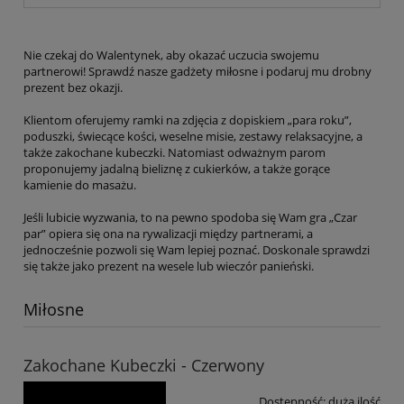
Nie czekaj do Walentynek, aby okazać uczucia swojemu
partnerowi! Sprawdź nasze gadżety miłosne i podaruj mu drobny
prezent bez okazji.
Klientom oferujemy ramki na zdjęcia z dopiskiem „para roku”,
poduszki, świecące kości, weselne misie, zestawy relaksacyjne, a
także zakochane kubeczki. Natomiast odważnym parom
proponujemy jadalną bieliznę z cukierków, a także gorące
kamienie do masażu.
Jeśli lubicie wyzwania, to na pewno spodoba się Wam gra „Czar
par” opiera się ona na rywalizacji między partnerami, a
jednocześnie pozwoli się Wam lepiej poznać. Doskonale sprawdzi
się także jako prezent na wesele lub wieczór panieński.
Miłosne
Zakochane Kubeczki - Czerwony
Dostępność:
duża ilość