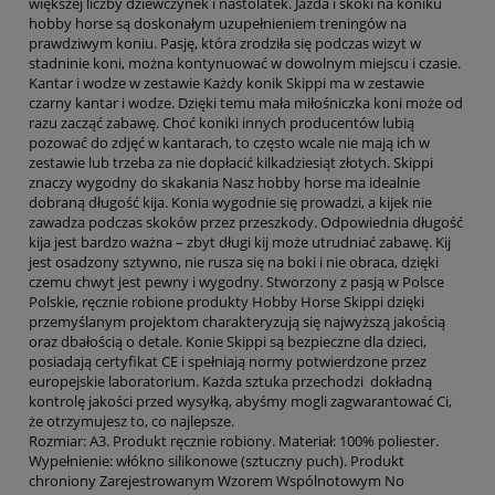
większej liczby dziewczynek i nastolatek. Jazda i skoki na koniku
hobby horse są doskonałym uzupełnieniem treningów na
prawdziwym koniu. Pasję, która zrodziła się podczas wizyt w
stadninie koni, można kontynuować w dowolnym miejscu i czasie.
Kantar i wodze w zestawie Każdy konik Skippi ma w zestawie
czarny kantar i wodze. Dzięki temu mała miłośniczka koni może od
razu zacząć zabawę. Choć koniki innych producentów lubią
pozować do zdjęć w kantarach, to często wcale nie mają ich w
zestawie lub trzeba za nie dopłacić kilkadziesiąt złotych. Skippi
znaczy wygodny do skakania Nasz hobby horse ma idealnie
dobraną długość kija. Konia wygodnie się prowadzi, a kijek nie
zawadza podczas skoków przez przeszkody. Odpowiednia długość
kija jest bardzo ważna – zbyt długi kij może utrudniać zabawę. Kij
jest osadzony sztywno, nie rusza się na boki i nie obraca, dzięki
czemu chwyt jest pewny i wygodny. Stworzony z pasją w Polsce
Polskie, ręcznie robione produkty Hobby Horse Skippi dzięki
przemyślanym projektom charakteryzują się najwyższą jakością
oraz dbałością o detale. Konie Skippi są bezpieczne dla dzieci,
posiadają certyfikat CE i spełniają normy potwierdzone przez
europejskie laboratorium. Każda sztuka przechodzi dokładną
kontrolę jakości przed wysyłką, abyśmy mogli zagwarantować Ci,
że otrzymujesz to, co najlepsze.
Rozmiar: A3. Produkt ręcznie robiony. Materiał: 100% poliester.
Wypełnienie: włókno silikonowe (sztuczny puch). Produkt
chroniony Zarejestrowanym Wzorem Wspólnotowym No