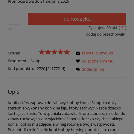
Promocja trwa do 31 sierpnia 2026
do koszyka
Zyskujesz
50
pkt [
?
]
szt.
dodaj do przechowalni
Ocena:
zapytaj o produkt
Producent:
Skippi
poleć znajomemu
Kod produktu:
2720 [24177214]
dodaj opinię
Opis
Konik, który zaprasza do zabawy Hobby Horse Skippi to duży,
starannie wykonany konik na kiju, który zachwyci każde dziecko
kochające konie. To wspaniała zabawka, która zaprasza dziecko do
zabaw ruchowych z przyjaciółmi. Zapytaj dziecko czy chce takiego
konia i pokaż mu zdjęcie, a w mig rozwieje twoje wątpliwości.
Prezent dla miłośniczki koni Hobby horsing podbija serca coraz