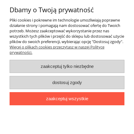
Dbamy o Twoją prywatność
Drewniana przeszkoda do skakania Hobby
Pliki cookies i pokrewne im technologie umożliwiają poprawne
Horse Skippi
działanie strony i pomagają nam dostosować ofertę do Twoich
potrzeb. Możesz zaakceptować wykorzystanie przez nas
284,05 zł
wszystkich tych plików i przejść do sklepu lub dostosować użycie
plików do swoich preferencji, wybierając opcję "Dostosuj zgody".
299,00 zł
Cena regularna:
Więcej o plikach cookies przeczytasz w naszej Polityce
prywatności.
do koszyka
zaakceptuj tylko niezbędne
dostosuj zgody
zaakceptuj wszystkie
Skippi Kantar dla Hobby Horse - wodze,
ekoskóra - brązowy ze wzorami boa
56,05 zł
59,00 zł
Cena regularna: