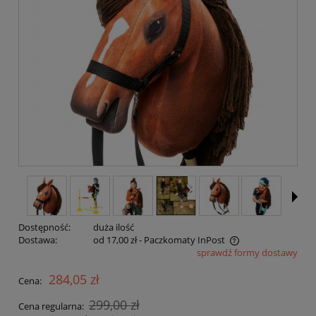
Dostępność:
duża ilość
Dostawa:
od 17,00 zł
- Paczkomaty InPost
sprawdź formy dostawy
Cena nie zawiera ewentualnych kosztów płatności
284,05 zł
Cena:
299,00 zł
Cena regularna: