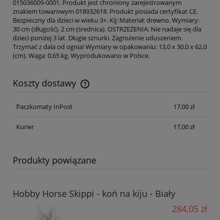
015036009-0001. Produkt jest chroniony zarejestrowanym
znakiem towarowym 018932618. Produkt posiada certyfikat CE.
Bezpieczny dla dzieci w wieku 3+. Kij: Materiał: drewno. Wymiary:
30 cm (długość), 2 cm (średnica). OSTRZEŻENIA: Nie nadaje się dla
dzieci poniżej 3 lat. Długie sznurki. Zagrożenie uduszeniem.
Trzymać z dala od ognia! Wymiary w opakowaniu: 13,0 x 30,0 x 62,0
(cm). Waga: 0,65 kg. Wyprodukowano w Polsce.
Koszty dostawy
Cena nie zawiera ewentualnych kosztów płatności
Paczkomaty InPost
17,00 zł
Kurier
17,00 zł
Produkty powiązane
Hobby Horse Skippi - koń na kiju - Biały
284,05 zł