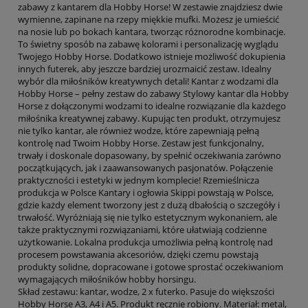
zabawy z kantarem dla Hobby Horse! W zestawie znajdziesz dwie
wymienne, zapinane na rzepy miękkie mufki. Możesz je umieścić
na nosie lub po bokach kantara, tworząc różnorodne kombinacje.
To świetny sposób na zabawę kolorami i personalizację wyglądu
Twojego Hobby Horse. Dodatkowo istnieje możliwość dokupienia
innych futerek, aby jeszcze bardziej urozmaicić zestaw. Idealny
wybór dla miłośników kreatywnych detali! Kantar z wodzami dla
Hobby Horse – pełny zestaw do zabawy Stylowy kantar dla Hobby
Horse z dołączonymi wodzami to idealne rozwiązanie dla każdego
miłośnika kreatywnej zabawy. Kupując ten produkt, otrzymujesz
nie tylko kantar, ale również wodze, które zapewniają pełną
kontrolę nad Twoim Hobby Horse. Zestaw jest funkcjonalny,
trwały i doskonale dopasowany, by spełnić oczekiwania zarówno
początkujących, jak i zaawansowanych pasjonatów. Połączenie
praktyczności i estetyki w jednym komplecie! Rzemieślnicza
produkcja w Polsce Kantary i ogłowia Skippi powstają w Polsce,
gdzie każdy element tworzony jest z dużą dbałością o szczegóły i
trwałość. Wyróżniają się nie tylko estetycznym wykonaniem, ale
także praktycznymi rozwiązaniami, które ułatwiają codzienne
użytkowanie. Lokalna produkcja umożliwia pełną kontrolę nad
procesem powstawania akcesoriów, dzięki czemu powstają
produkty solidne, dopracowane i gotowe sprostać oczekiwaniom
wymagających miłośników hobby horsingu.
Skład zestawu: kantar, wodze, 2 x futerko. Pasuje do większości
Hobby Horse A3, A4 i A5. Produkt ręcznie robiony. Materiał: metal,