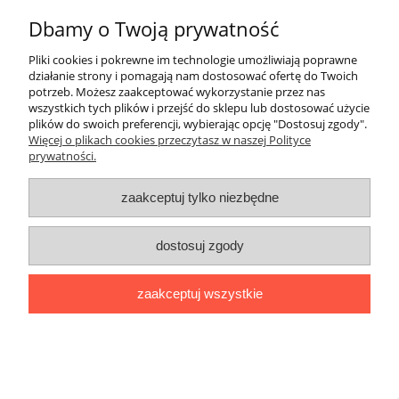
Dbamy o Twoją prywatność
Drewniana przeszkoda do skakania Hobby
Pliki cookies i pokrewne im technologie umożliwiają poprawne
działanie strony i pomagają nam dostosować ofertę do Twoich
Horse Skippi
potrzeb. Możesz zaakceptować wykorzystanie przez nas
284,05 zł
wszystkich tych plików i przejść do sklepu lub dostosować użycie
plików do swoich preferencji, wybierając opcję "Dostosuj zgody".
299,00 zł
Więcej o plikach cookies przeczytasz w naszej Polityce
Cena regularna:
prywatności.
do koszyka
zaakceptuj tylko niezbędne
dostosuj zgody
zaakceptuj wszystkie
Skippi Kantar dla Hobby Horse - wodze,
ekoskóra - brązowy ze wzorami boa
56,05 zł
59,00 zł
Cena regularna: