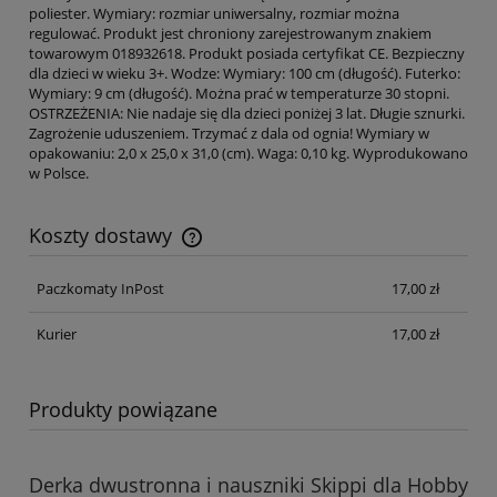
poliester. Wymiary: rozmiar uniwersalny, rozmiar można
regulować. Produkt jest chroniony zarejestrowanym znakiem
towarowym 018932618. Produkt posiada certyfikat CE. Bezpieczny
dla dzieci w wieku 3+. Wodze: Wymiary: 100 cm (długość). Futerko:
Wymiary: 9 cm (długość). Można prać w temperaturze 30 stopni.
OSTRZEŻENIA: Nie nadaje się dla dzieci poniżej 3 lat. Długie sznurki.
Zagrożenie uduszeniem. Trzymać z dala od ognia! Wymiary w
opakowaniu: 2,0 x 25,0 x 31,0 (cm). Waga: 0,10 kg. Wyprodukowano
w Polsce.
Koszty dostawy
Cena nie zawiera ewentualnych kosztów płatności
Paczkomaty InPost
17,00 zł
Kurier
17,00 zł
Produkty powiązane
Derka dwustronna i nauszniki Skippi dla Hobby