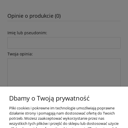
Opinie o produkcie (0)
Imię lub pseudonim:
Twoja opinia:
wyślij
Dbamy o Twoją prywatność
Pliki cookies i pokrewne im technologie umożliwiają poprawne
działanie strony i pomagają nam dostosować ofertę do Twoich
Informacje
potrzeb. Możesz zaakceptować wykorzystanie przez nas
wszystkich tych plików i przejść do sklepu lub dostosować użycie