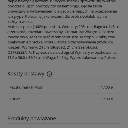
cieple należy się każdemu! Kocyko-szlafrok sprawdzi się świetnie
podczas długich podróży czy na kempingu. Będzie także
prawdziwym wybawieniem dla osób cierpiących na przeziębienie
lub grypę. Polecamy jako prezent dla osób ciepłolubnych w
każdym wieku.
Materiał: polar (100% poliester). Wymiary: 205 cm (długość), 145 cm
(szerokość), rozmiar uniwersalny. Gramatura: 280 g/m2. Bardzo
mocne szwy. Można prać w temperaturze 30 stopni. Praktyczne
opakowanie z rączką, które ułatwia przechowywanie produktu.
Kieszeń: Wymiary: 24 cm (długość), 21 cm (szerokość).
OSTRZEŻENIA: Trzymać z dala od ognia! Wymiary w opakowaniu:
18,0 x 36,0 x 36,0 (cm). Waga: 1,45 kg. Wyprodukowano w Polsce.
Koszty dostawy
Cena nie zawiera ewentualnych kosztów płatności
Paczkomaty InPost
17,00 zł
Kurier
17,00 zł
Produkty powiązane