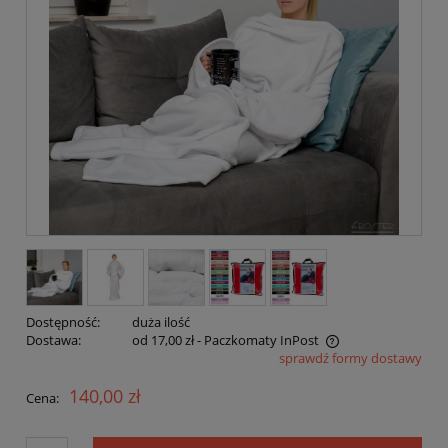
Dostępność:
duża ilość
Dostawa:
od 17,00 zł
- Paczkomaty InPost
sprawdź formy dostawy
Cena nie zawiera ewentualnych kosztów płatności
140,00 zł
Cena: