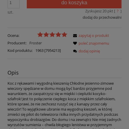
do koszyka
Zyskujesz
20
pkt [
?
]
szt.
dodaj do przechowalni
Ocena:
zapytaj o produkt
Producent:
Froster
poleć znajomemu
Kod produktu:
1963 [7954213]
dodaj opinię
Opis
Koc z rękawami i wygodną kieszenią Chłodne jesienno-zimowe
wieczory spędzane w domu mogą być bardzo przyjemne pod
warunkiem, że zaopatrzysz się w miękki i cieplutki kocyko-
szlafrok! Jest to połączenie ciepłego koca z miękkim szlafrokiem,
które sprawi, że nie zechcesz ruszyć się z kanapy przez cały
wieczór! To wyjątkowe ubranie ma wygodną kieszeń, w której
zmieści się pilot do telewizora i kilka innych przydatnych podczas
wypoczynku drobiazgów. Do domu i na zewnątrz Nie miej żadnych
wyrzutów sumienia – chwila błogiego lenistwa w przyjemnym